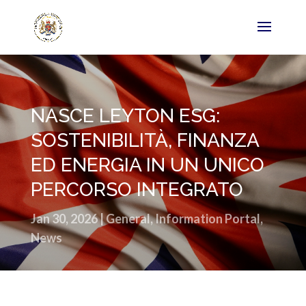
NASCE LEYTON ESG:
SOSTENIBILITÀ, FINANZA
ED ENERGIA IN UN UNICO
PERCORSO INTEGRATO
Jan 30, 2026
|
General
,
Information Portal
,
News